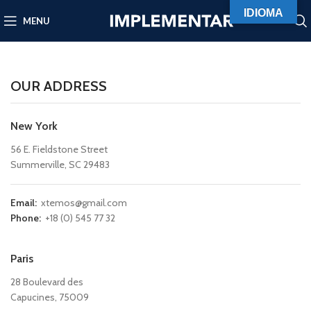
IDIOMA
MENU
OUR ADDRESS
New York
56 E. Fieldstone Street
Summerville, SC 29483
Email:
xtemos@gmail.com
Phone:
+18 (0) 545 77 32
Paris
28 Boulevard des
Capucines, 75009