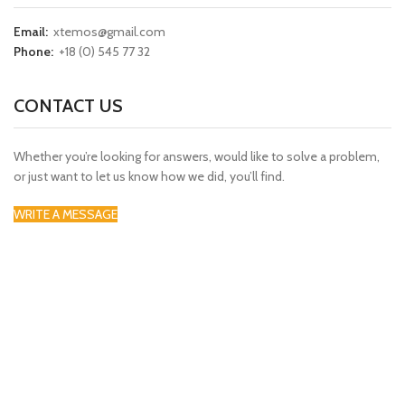
Email:
xtemos@gmail.com
Phone:
+18 (0) 545 77 32
CONTACT US
Whether you’re looking for answers, would like to solve a problem,
or just want to let us know how we did, you’ll find.
WRITE A MESSAGE