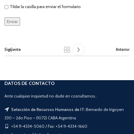
Tildar la casilla para enviar el formulario
Siguiente
Anterior
DATOS DE CONTACTO
Ante cualquier inquietud no dude en cosnultarnos..
Selección de Recursos Humanos de IT:
Bernardo de Irigoyen
330 – 2do Piso – (1072) CABA Argentina
+54 11-4334-5060 / Fax: +54 11-4334-1660