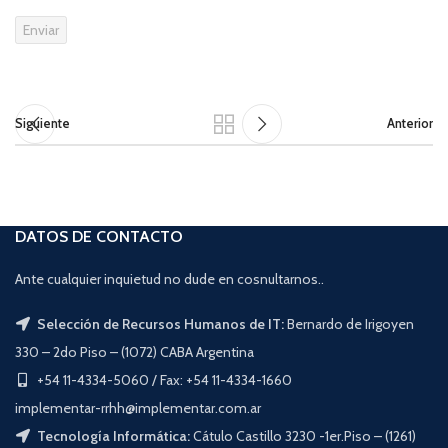
Siguiente
Anterior
DATOS DE CONTACTO
Ante cualquier inquietud no dude en cosnultarnos..
Selección de Recursos Humanos de IT:
Bernardo de Irigoyen
330 – 2do Piso – (1072) CABA Argentina
+54 11-4334-5060 / Fax: +54 11-4334-1660
implementar-rrhh@implementar.com.ar
Tecnología Informática:
Cátulo Castillo 3230 -1er.Piso – (1261)