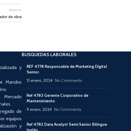
Anterior
ador de obra
BUSQUEDAS LABORALES
REF 4778 Responsable de Marketing Digital
ializada y
Senior.
13 enero, 2024
No Comments
 de Mandos
ino.
Ref 4783 Gerente Corporativo de
a Mercado
Mantenimiento
nales.
9 enero, 2024
No Comments
gregado de
por equipos
Ref 4782 Data Analyst Semi Senior Bilingue
alización y
Inglés