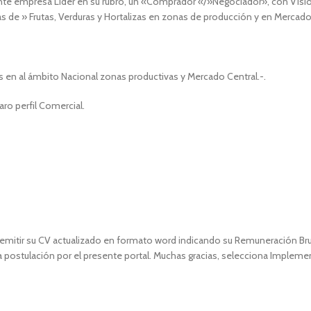
 empresa Líder en su rubro, un «Comprador «/»Negociador», con Visi
s de » Frutas, Verduras y Hortalizas en zonas de producción y en Mercado
as en al ámbito Nacional zonas productivas y Mercado Central.-.
o perfil Comercial.
 remitir su CV actualizado en formato word indicando su Remuneración Br
 postulación por el presente portal. Muchas gracias, selecciona Impleme