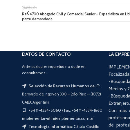
Siguiente
Ref. 4700 Abogado Civil y Comercial Senior – Especialista en Liti
parte demandada.
DATOS DE CONTACTO
LA EMPR
Ante cualquier inquietud no dude en
IMPLEMENT
cosnultarnos..
Focalizada
-Búsqueda
Selección de Recursos Humanos de IT:
Medios y G
Bernardo de Irigoyen 330 – 2do Piso – (1072)
-Búsqued
CABA Argentina
Extranjero
+54 11-4334-5060 / Fax: +54 11-4334-1660
Con más d
profesiona
implementar-rrhh@implementar.com.ar
de profesi
Tecnología Informática:
Cátulo Castillo