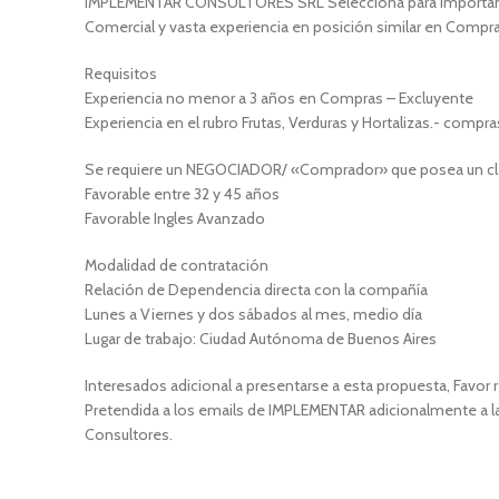
IMPLEMENTAR CONSULTORES SRL Selecciona para importante
Comercial y vasta experiencia en posición similar en Compra
Requisitos
Experiencia no menor a 3 años en Compras – Excluyente
Experiencia en el rubro Frutas, Verduras y Hortalizas.- compr
Se requiere un NEGOCIADOR/ «Comprador» que posea un clar
Favorable entre 32 y 45 años
Favorable Ingles Avanzado
Modalidad de contratación
Relación de Dependencia directa con la compañía
Lunes a Viernes y dos sábados al mes, medio día
Lugar de trabajo: Ciudad Autónoma de Buenos Aires
Interesados adicional a presentarse a esta propuesta, Favor
Pretendida a los emails de IMPLEMENTAR adicionalmente a la
Consultores.