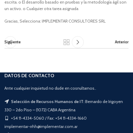
escrita. o El desarrollo basado en pruebas y la metodología ágil son
un activo. o Cualquier otra tarea asignada
Gracias, Selecciona: IMPLEMENTAR CONSULTORES SRL
Siguiente
Anterior
DATOS DE CONTACTO
Ante cualquier inquietud no dude en cosnultarnos..
Selección de Recursos Humanos de IT:
Bernardo de Irigoyen
330 – 2do Piso – (1072) CABA Argentina
+54 11-4334-5060 / Fax: +54 11-4334-1660
implementar-rrhh@implementar.com.ar