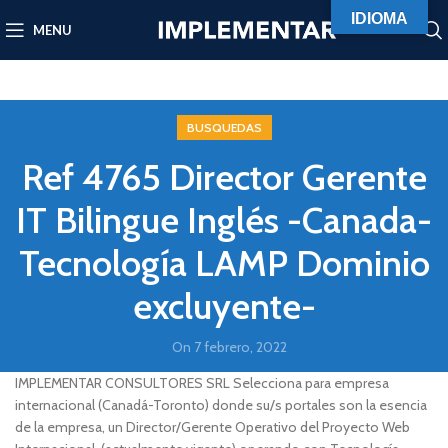
IDIOMA
MENU
BUSQUEDAS
Ref 4765 Director Gerente
IT Bilingue Inglés -Canada-
Tecnología LAMP Dominio
excluyente-
On 7 febrero, 2022
IMPLEMENTAR CONSULTORES SRL Selecciona para empresa
internacional (Canadá-Toronto) donde su/s portales son la esencia
de la empresa, un Director/Gerente Operativo del Proyecto Web