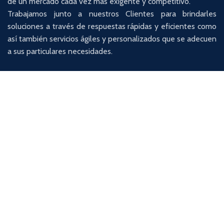
de un mercado cada vez más exigente y competitivo.
Trabajamos junto a nuestros Clientes para brindarles
soluciones a través de respuestas rápidas y eficientes como
así también servicios ágiles y personalizados que se adecuen
a sus particulares necesidades.
BUSQUEDAS LABORALES
REF 4778 Responsable de Marketing Digital Senior.
13 enero, 2024
No Comments
Ref 4783 Gerente Corporativo de Mantenimiento
9 enero, 2024
No Comments
Ref 4782 Data Analyst Semi Senior Bilingue Inglés
9 enero, 2024
No Comments
Ref 4782 Data Analyst Semi Senior Bilingue Inglés