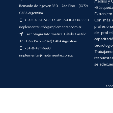
Medios y G
Bernardo de Irigoyen 330 – 2do Piso – (1072)
-Búsqued
CABA Argentina
Extranjero
+54 11-4334-5060 / Fax: +54 11-4334-1660
Con más d
profesiona
implementar-rrhh@implementar.com.ar
de profesi
Tecnología Informática:
Cátulo Castillo
capacita
3230 -1er.Piso – (1261) CABA Argentina
tecnológic
+54-11-4911-1660
Trabajamo
implementar@implementar.com.ar
respuestas
se adecuen
TODO