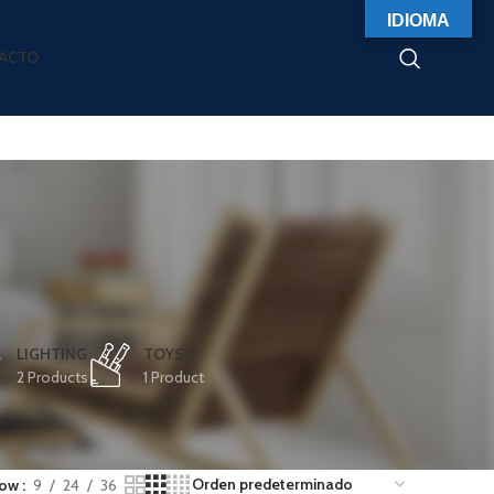
IDIOMA
ACTO
LIGHTING
TOYS
2 Products
1 Product
how
9
24
36