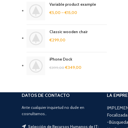
Variable product example
€
5,00
–
€
15,00
Classic wooden chair
€
299,00
iPhone Dock
€
349,00
€
399,00
DATOS DE CONTACTO
LA EMPR
Ante cualquier inquietud no dude en
IMPLEMENT
cosnultarnos..
Focalizada
-Búsqueda
Selección de Recursos Humanos de IT: