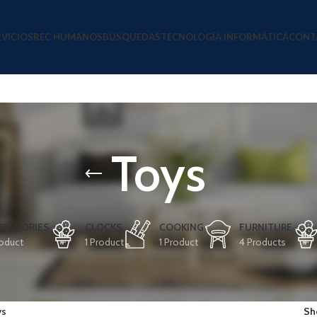
RVICIOS
REC HUMANOS
BÚSQUEDAS
TECNOLOGÍA INFORMÁTICA
CONT
Toys
CESSORIES
CLOCKS
COOKING
FURNITURE
roduct
1 Product
1 Product
4 Products
ys
S