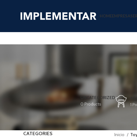
HOME
EMPRESA
SE
UNCATEGORIZED
AC
0 Products
1 P
CATEGORIES
Inicio
To